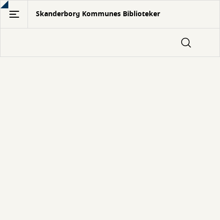
Gå
Skanderborg Kommunes Biblioteker
til
hovedindhold