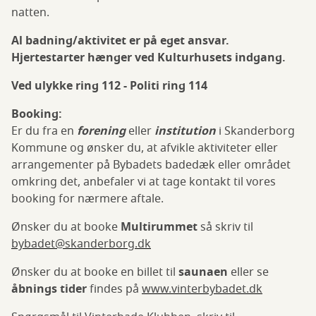
natten.
Al badning/aktivitet er på eget ansvar.
Hjertestarter hænger ved Kulturhusets indgang.
Ved ulykke ring 112 - Politi ring 114
Booking:
Er du fra en
forening
eller
institution
i Skanderborg
Kommune og ønsker du, at afvikle aktiviteter eller
arrangementer på Bybadets badedæk eller området
omkring det, anbefaler vi at tage kontakt til vores
booking for nærmere aftale.
Ønsker du at booke
Multirummet
så skriv til
bybadet@skanderborg.dk
Ønsker du at booke en billet til
saunaen
eller se
åbnings tider
findes på
www.vinterbybadet.dk