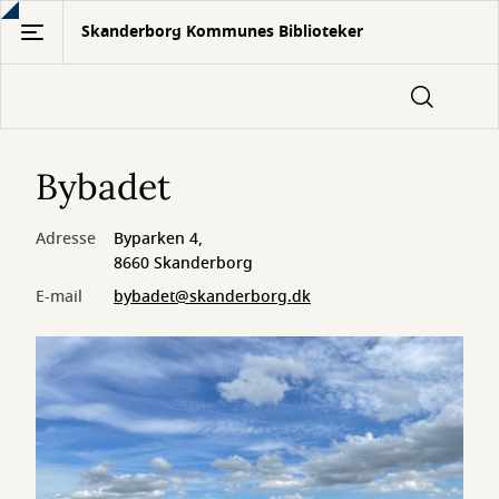
Gå
Skanderborg Kommunes Biblioteker
til
hovedindhold
Bybadet
Adresse
Byparken 4,
8660 Skanderborg
E-mail
bybadet@skanderborg.dk