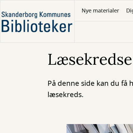
Gå
Nye materialer
Di
til
hovedindhold
Læsekredse
På denne side kan du få hj
læsekreds.