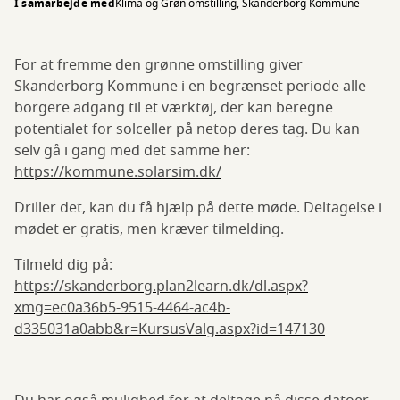
I samarbejde med
Klima og Grøn omstilling, Skanderborg Kommune
For at fremme den grønne omstilling giver
Skanderborg Kommune i en begrænset periode alle
borgere adgang til et værktøj, der kan beregne
potentialet for solceller på netop deres tag. Du kan
selv gå i gang med det samme her:
https://kommune.solarsim.dk/
Driller det, kan du få hjælp på dette møde. Deltagelse i
mødet er gratis, men kræver tilmelding.
Tilmeld dig på:
https://skanderborg.plan2learn.dk/dl.aspx?
xmg=ec0a36b5-9515-4464-ac4b-
d335031a0abb&r=KursusValg.aspx?id=147130