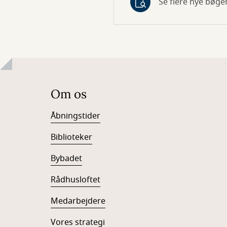
Se flere nye bøger
Om os
Åbningstider
Biblioteker
Bybadet
Rådhusloftet
Medarbejdere
Vores strategi