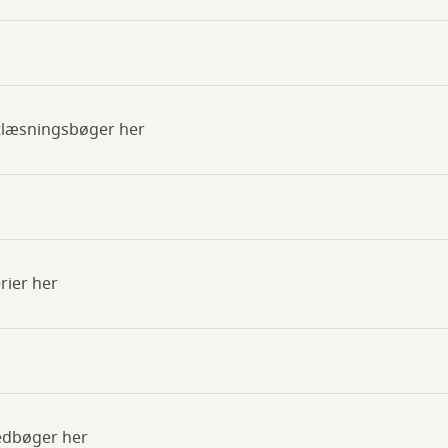
jtlæsningsbøger her
rier her
ledbøger her