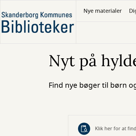
Gå
Nye materialer
Di
til
hovedindhold
Nyt på hyld
Find nye bøger til børn 
Klik her for at fi