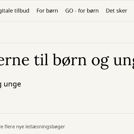
gitale tilbud
For børn
GO - for børn
Det sker
erne til børn og u
og unge
nde flere nye letlæsningsbøger