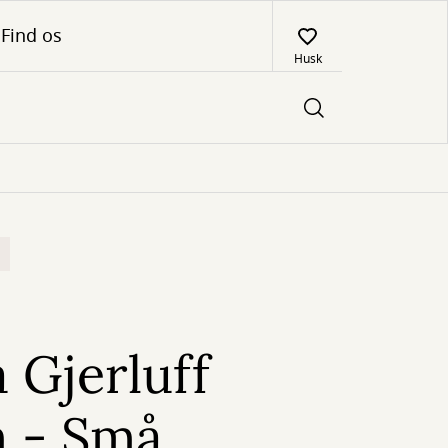
Find os
Husk
 Gjerluff
 - Små