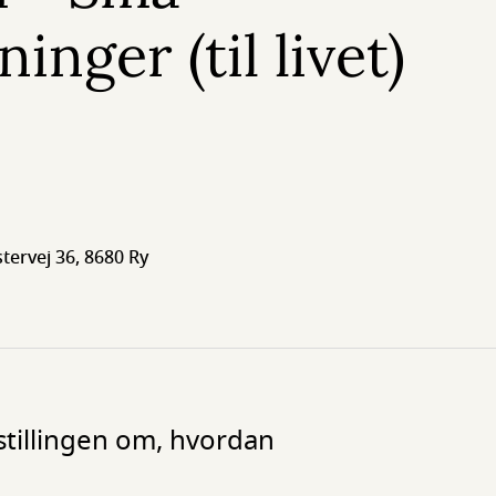
inger (til livet)
stervej 36, 8680 Ry
stillingen om, hvordan