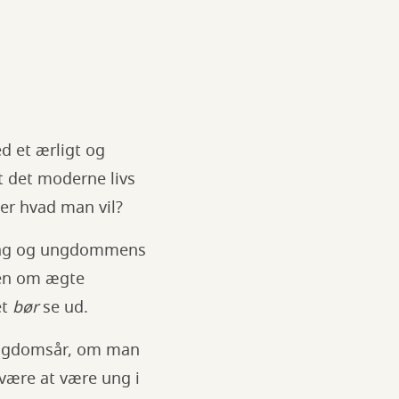
d et ærligt og
t det moderne livs
er hvad man vil?
ting og ungdommens
ten om ægte
et
bør
se ud.
 ungdomsår, om man
 være at være ung i