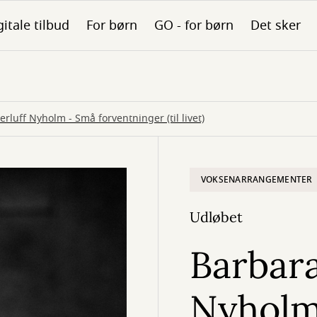
gitale tilbud
For børn
GO - for børn
Det sker
erluff Nyholm - Små forventninger (til livet)
VOKSENARRANGEMENTER
Udløbet
Barbara
Nyholm