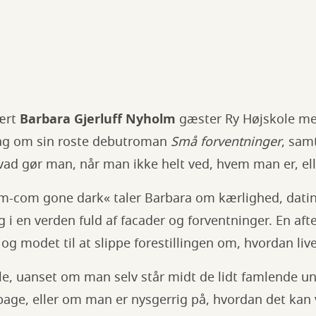
vært
Barbara Gjerluff Nyholm
gæster Ry Højskole me
rag om sin roste debutroman
Små forventninger
, sam
vad gør man, når man ikke helt ved, hvem man er, ell
rom-com gone dark« taler Barbara om kærlighed, da
 i en verden fuld af facader og forventninger. En af
 og modet til at slippe forestillingen om, hvordan liv
alle, uanset om man selv står midt de lidt famlende
lbage, eller om man er nysgerrig på, hvordan det kan