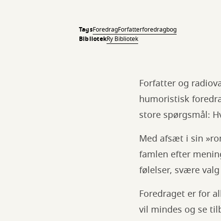
Tags
Foredrag
Forfatterforedrag
bog
Bibliotek
Ry Bibliotek
Forfatter og radio
humoristisk fored
store spørgsmål: H
Med afsæt i sin »
famlen efter mening
følelser, svære valg
Foredraget er for 
vil mindes og se ti