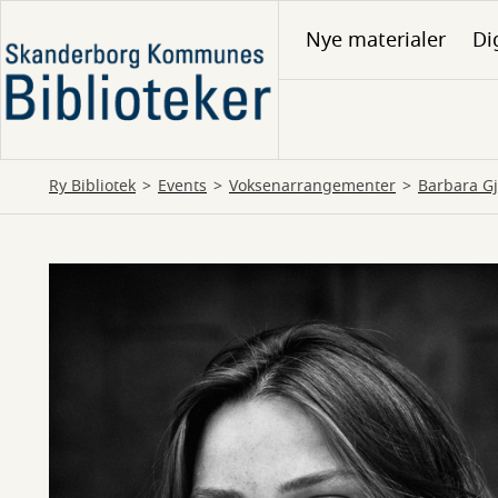
Gå
Nye materialer
Di
til
hovedindhold
Ry Bibliotek
Events
Voksenarrangementer
Barbara Gj