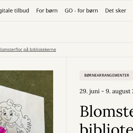
gitale tilbud
For børn
GO - for børn
Det sker
lomsterflor på bibliotekerne
BØRNEARRANGEMENTER
29. juni - 9. august
Blomste
bibliot