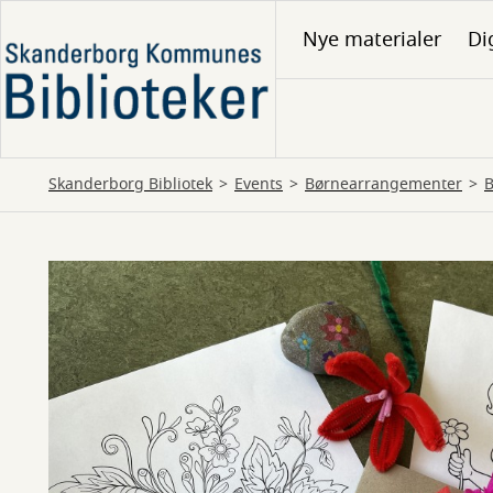
Gå
Nye materialer
Di
til
hovedindhold
Skanderborg Bibliotek
Events
Børnearrangementer
B