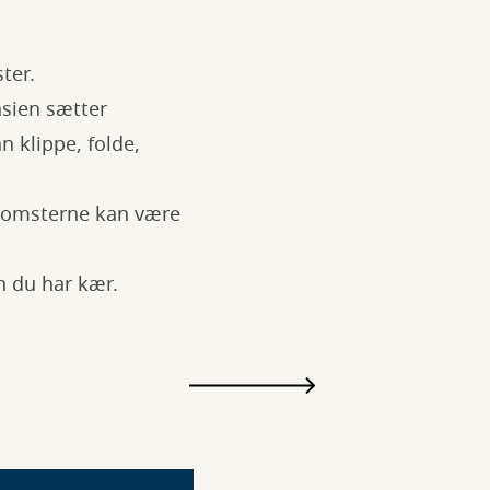
ter.
asien sætter
 klippe, folde,
blomsterne kan være
en du har kær.