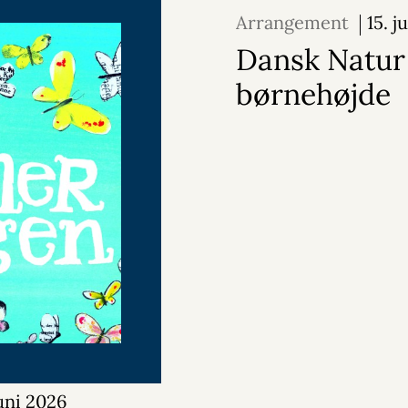
Arrangement
15. j
september 2026
Dansk Natur 
børnehøjde
juni 2026