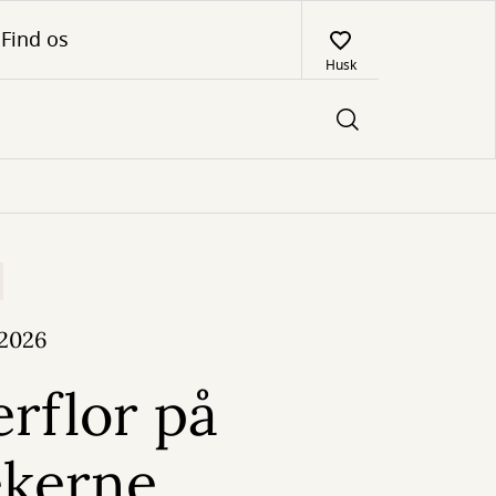
Find os
Husk
 2026
rflor på
ekerne