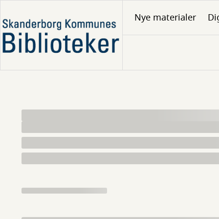
Gå
Nye materialer
Di
til
hovedindhold