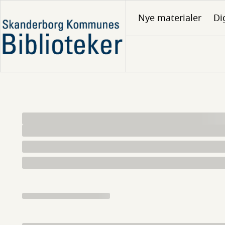
Gå
Nye materialer
Di
til
hovedindhold