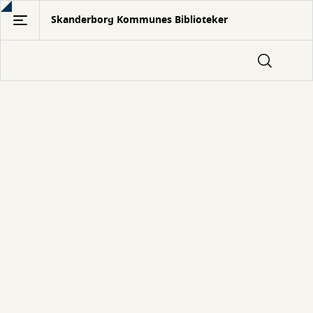
Gå
Skanderborg Kommunes Biblioteker
til
hovedindhold