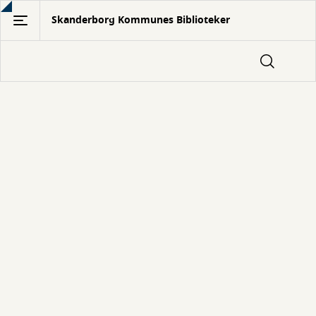
Gå
Skanderborg Kommunes Biblioteker
til
hovedindhold