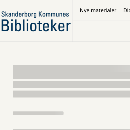
Gå
Nye materialer
Di
til
hovedindhold