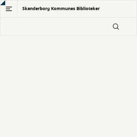
Gå
Skanderborg Kommunes Biblioteker
til
hovedindhold