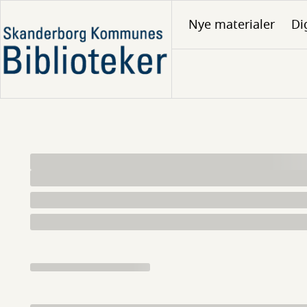
Gå
Nye materialer
Di
til
hovedindhold