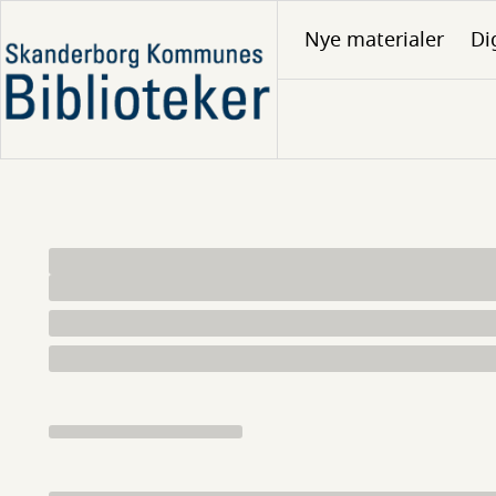
Gå
Nye materialer
Di
til
hovedindhold