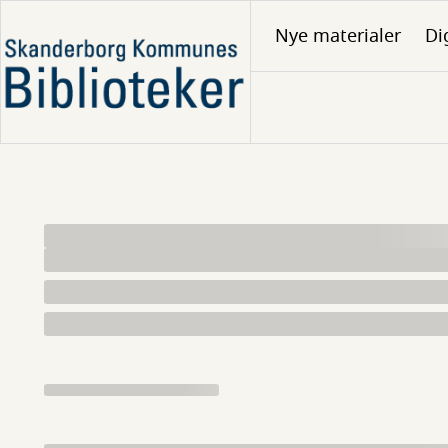
Gå
Nye materialer
Di
til
hovedindhold