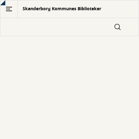
Gå
Skanderborg Kommunes Biblioteker
til
hovedindhold