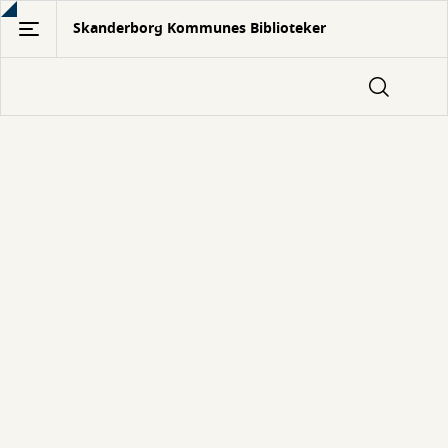
Gå
Skanderborg Kommunes Biblioteker
til
hovedindhold