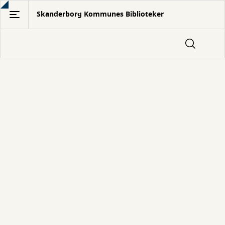
Gå
Skanderborg Kommunes Biblioteker
til
hovedindhold