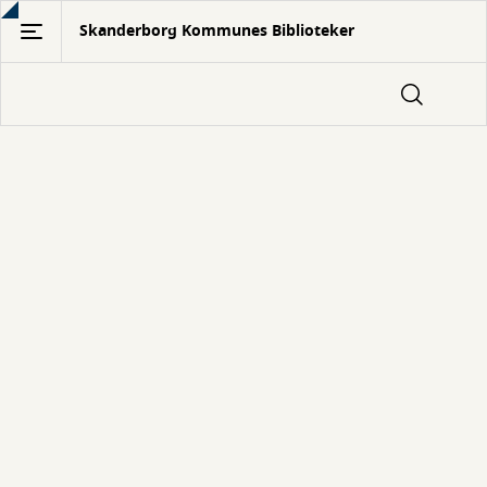
Gå
Skanderborg Kommunes Biblioteker
til
hovedindhold