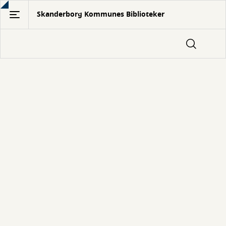
Gå
Skanderborg Kommunes Biblioteker
til
hovedindhold