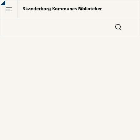
Gå
Skanderborg Kommunes Biblioteker
til
hovedindhold