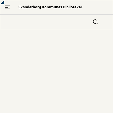
Gå
Skanderborg Kommunes Biblioteker
til
hovedindhold