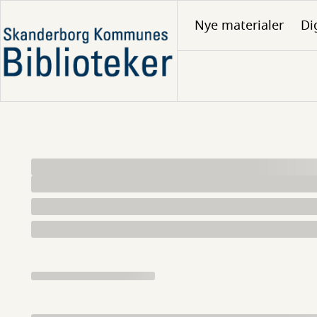
Gå
Nye materialer
Di
til
hovedindhold