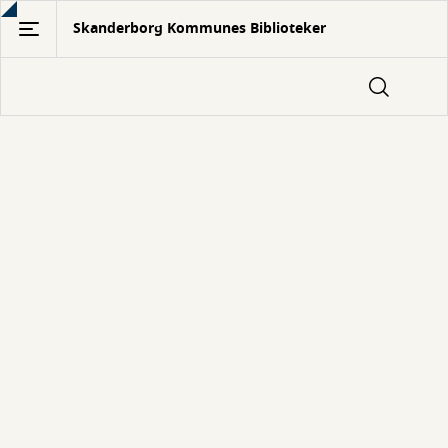
Gå
Skanderborg Kommunes Biblioteker
til
hovedindhold