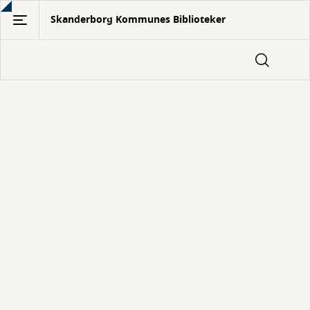
Gå
Skanderborg Kommunes Biblioteker
til
hovedindhold