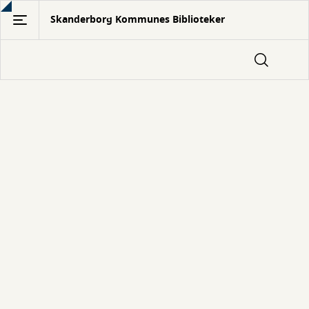
Gå
Skanderborg Kommunes Biblioteker
til
hovedindhold