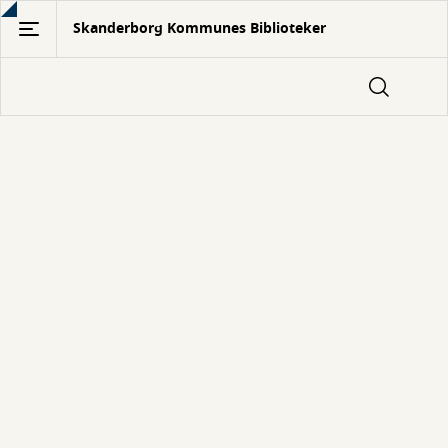
Gå
Skanderborg Kommunes Biblioteker
til
hovedindhold