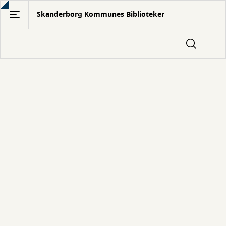
Gå
Skanderborg Kommunes Biblioteker
til
hovedindhold