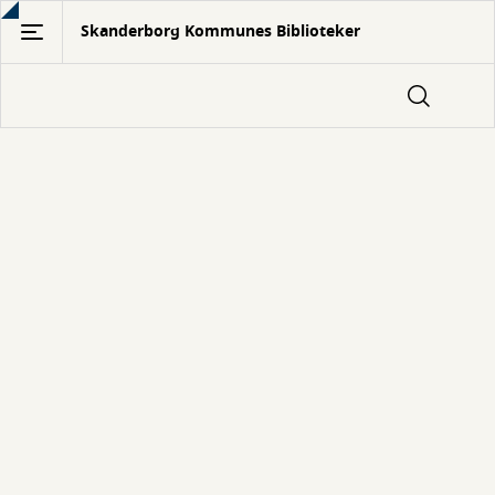
Gå
Skanderborg Kommunes Biblioteker
til
hovedindhold