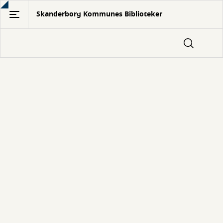
Gå
Skanderborg Kommunes Biblioteker
til
hovedindhold