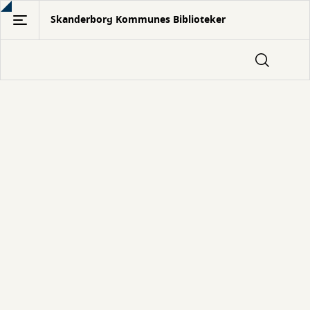
Gå
Skanderborg Kommunes Biblioteker
til
hovedindhold