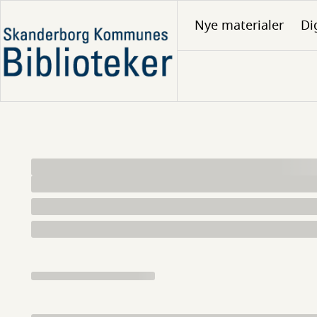
Gå
Nye materialer
Di
til
hovedindhold