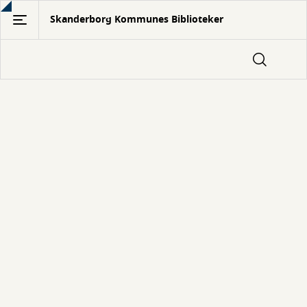
Gå
Skanderborg Kommunes Biblioteker
til
hovedindhold