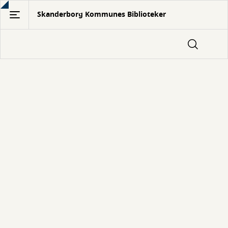
Gå
Skanderborg Kommunes Biblioteker
til
hovedindhold