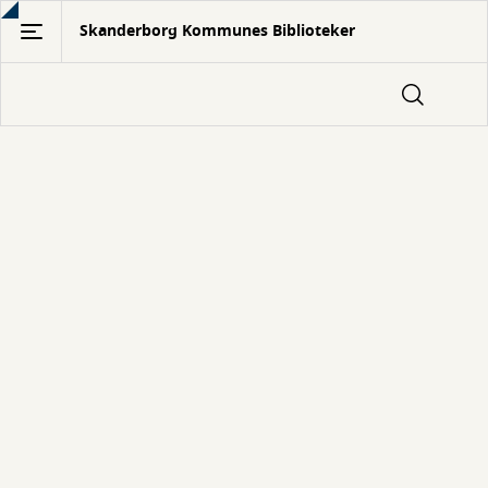
Gå
Skanderborg Kommunes Biblioteker
til
hovedindhold