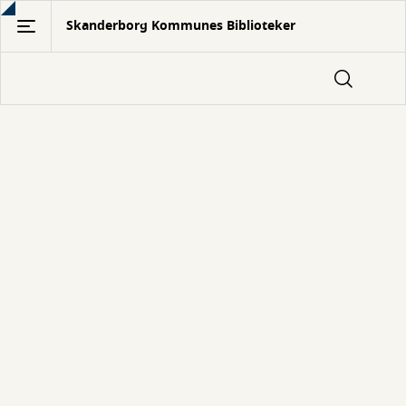
Gå
Skanderborg Kommunes Biblioteker
til
hovedindhold