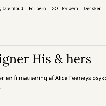
gitale tilbud
For børn
GO - for børn
Det sker
ligner His & hers
er en filmatisering af Alice Feeneys psy
.