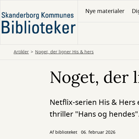
Gå
Nye materialer
Di
til
hovedindhold
Artikler
Noget, der ligner His & hers
Noget, der 
Netflix-serien His & Hers 
thriller "Hans og hendes"
Af biblioteket
06. februar 2026