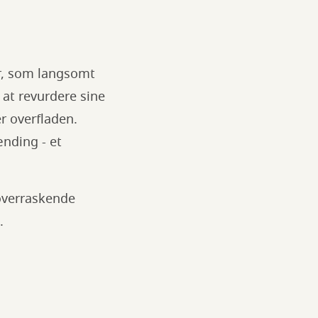
er, som langsomt
 at revurdere sine
r overfladen.
nding - et
 overraskende
.