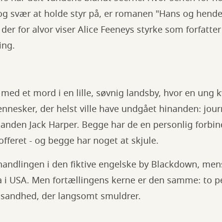
g svær at holde styr på, er romanen "Hans og hend
, der for alvor viser Alice Feeneys styrke som forfatter
ing.
med et mord i en lille, søvnig landsby, hvor en ung 
nnesker, der helst ville have undgået hinanden: jour
nden Jack Harper. Begge har de en personlig forbind
fferet - og begge har noget at skjule.
andlingen i den fiktive engelske by Blackdown, mens 
ia i USA. Men fortællingens kerne er den samme: to p
sandhed, der langsomt smuldrer.