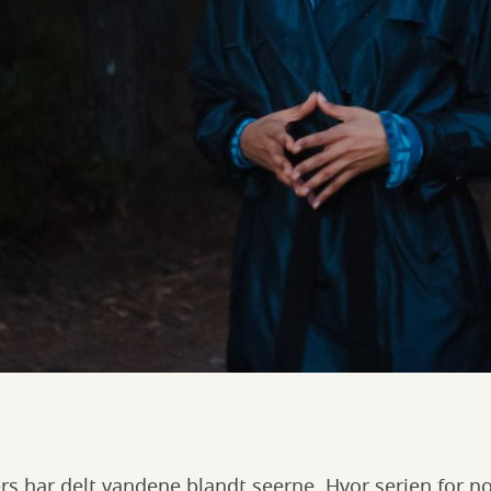
rs har delt vandene blandt seerne. Hvor serien for n