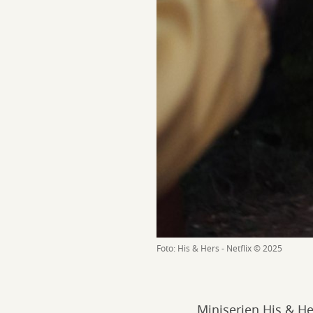
Foto: His & Hers - Netflix © 2025
Miniserien His & He