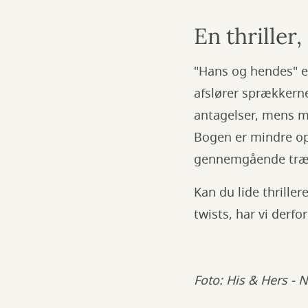
En thriller,
"Hans og hendes" er
afslører sprækkerne
antagelser, mens m
Bogen er mindre op
gennemgående træk 
Kan du lide thrille
twists, har vi derf
Foto: His & Hers - N