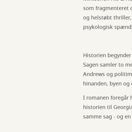
som fragmenteret o
og helstøbt thriller
psykologisk spænd
Historien begynder 
Sagen samler to me
Andrews og politima
hinanden, byen og o
I romanen foregår h
historien til Georg
samme sag - og en 