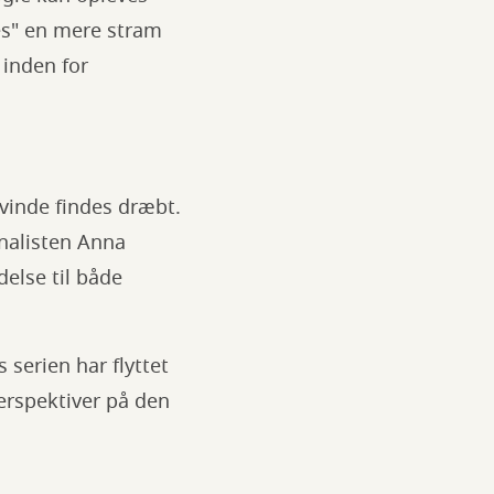
es" en mere stram
 inden for
kvinde findes dræbt.
nalisten Anna
else til både
serien har flyttet
erspektiver på den