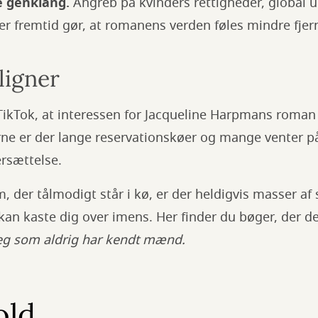
 genklang.
Angreb på kvinders rettigheder, global u
ker fremtid gør, at romanens verden føles mindre fjern
ligner
TikTok, at interessen for Jacqueline Harpmans roman
ne er der lange reservationskøer og mange venter på 
rsættelse.
m, der tålmodigt står i kø, er der heldigvis masser af
kan kaste dig over imens. Her finder du bøger, der de
eg som aldrig har kendt mænd.
old