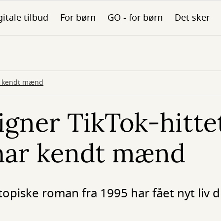
gitale tilbud
For børn
GO - for børn
Det sker
ar kendt mænd
igner TikTok-hittet
 har kendt mænd
piske roman fra 1995 har fået nyt liv d