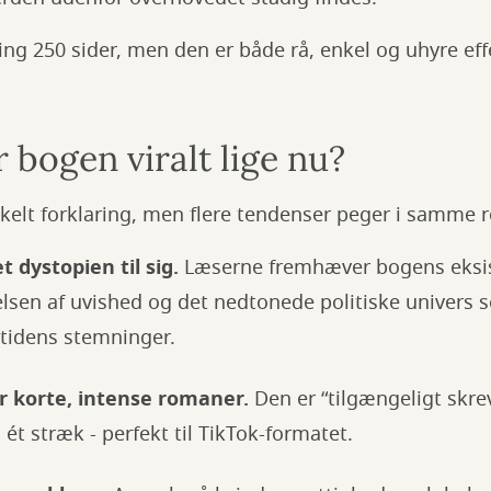
g 250 sider, men den er både rå, enkel og uhyre effe
 bogen viralt lige nu?
kelt forklaring, men flere tendenser peger i samme r
 dystopien til sig.
Læserne fremhæver bogens eksis
elsen af uvished og det nedtonede politiske univers s
utidens stemninger.
r korte, intense romaner.
Den er “tilgængeligt skrev
 i ét stræk - perfekt til TikTok-formatet.