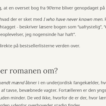
g, at en overset bog fra 90’erne bliver genopdaget på
 hvad der er sket med
I who have never known men
. 
agget - beskriver læsere bogen som “uafrystelig”, “e
eoplevelser, jeg nogensinde har haft”.
irekte på bestsellerlisterne verden over.
ler romanen om?
r kendt mænd
åbner i en underjordisk fangekælder, hv
af tavse, bevæbnede vagter. Fortælleren er den yngs
den minder. De ved ikke, hvorfor de er der, hvor læ
erden udenfor overhovedet stadig findes.