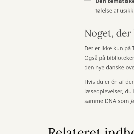
Den tematiske
følelse af usik
Noget, der 
Det er ikke kun på 
Også på biblioteker
den nye danske ove
Hvis du er én af de
læseoplevelser, du 
samme DNA som
J
Relateret indh