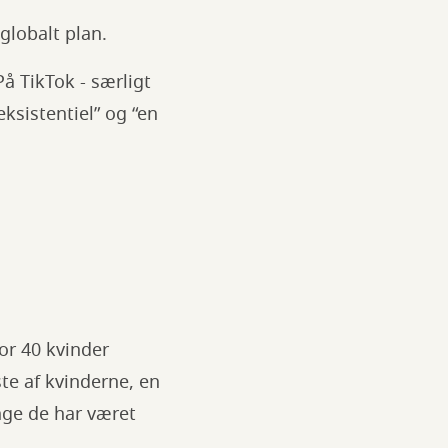
 globalt plan.
På TikTok - særligt
ksistentiel” og “en
or 40 kvinder
te af kvinderne, en
nge de har været