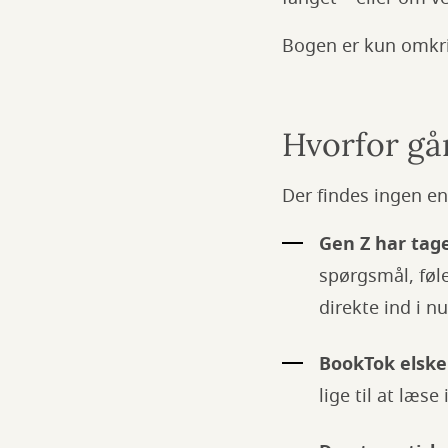
Bogen er kun omkrin
Hvorfor går
Der findes ingen en
Gen Z har taget
spørgsmål, føl
direkte ind i n
BookTok elske
lige til at læse