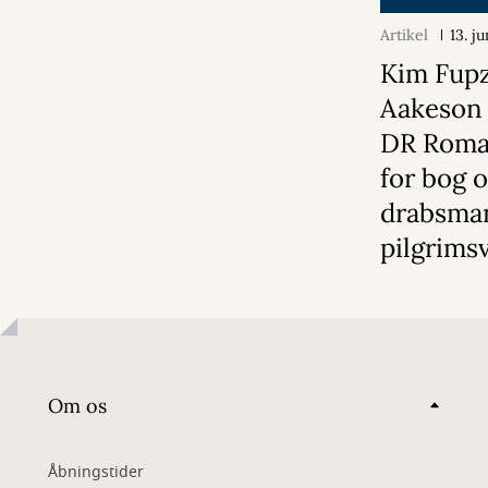
Artikel
13. j
Kim Fup
Aakeson 
DR Roma
for bog 
drabsma
pilgrims
Om os
Åbningstider