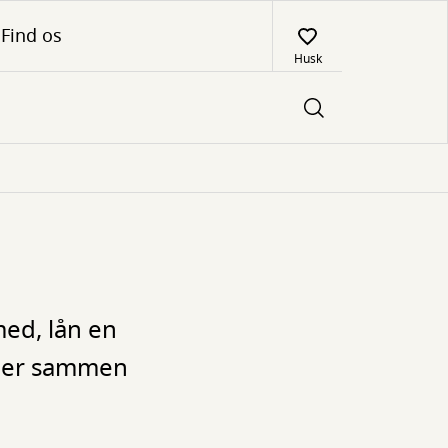
Find os
Husk
med, lån en
ller sammen