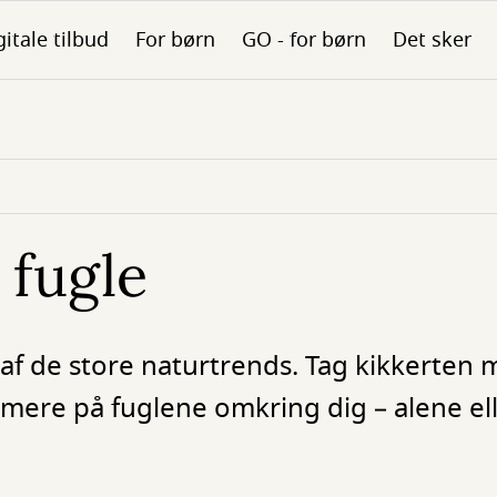
gitale tilbud
For børn
GO - for børn
Det sker
 fugle
 af de store naturtrends. Tag kikkerten 
mere på fuglene omkring dig – alene e