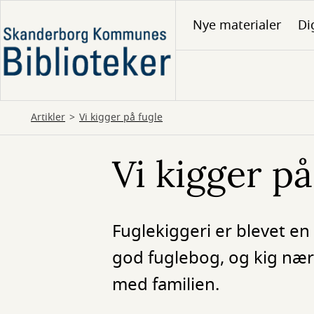
Gå
Nye materialer
Di
til
hovedindhold
Artikler
Vi kigger på fugle
Vi kigger på
Fuglekiggeri er blevet en
god fuglebog, og kig nær
med familien.