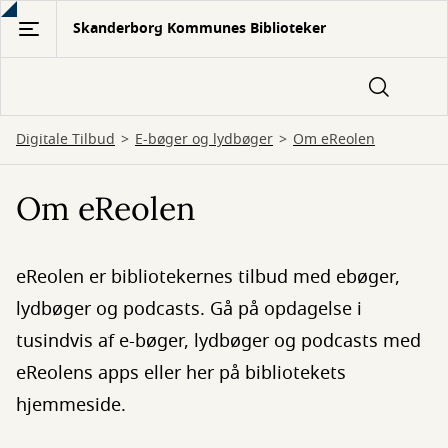
Gå
Skanderborg Kommunes Biblioteker
til
hovedindhold
Digitale Tilbud
E-bøger og lydbøger
Om eReolen
Om eReolen
eReolen er bibliotekernes tilbud med ebøger,
lydbøger og podcasts. Gå på opdagelse i
tusindvis af e-bøger, lydbøger og podcasts med
eReolens apps eller her på bibliotekets
hjemmeside.