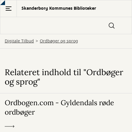
Gå
Skanderborg Kommunes Biblioteker
til
hovedindhold
Digitale Tilbud
Ordbøger og sprog
Relateret indhold til "Ordbøger
Ordbøger
og sprog"
og
sprog
Ordbogen.com - Gyldendals røde
ordbøger