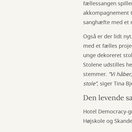
fællessangen spille
akkompagnement til
sanghæfte med et m
Også er der lidt ny
med et fælles proje
unge dekoreret sto
Stolene udstilles h
stemmer.
”Vi håber
stole”
, siger Tina B
Den levende s
Hotel Democracy-gr
Højskole og Skand