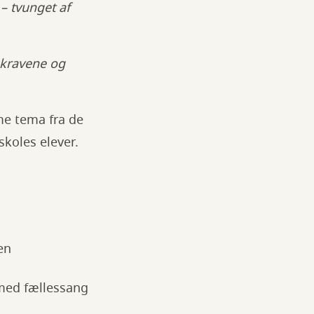
– tvunget af
 kravene og
me tema fra de
skoles elever.
en
t med fællessang