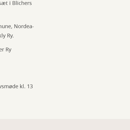
æt i Blichers
mmune, Nordea-
ly Ry.
er Ry
vsmøde kl. 13