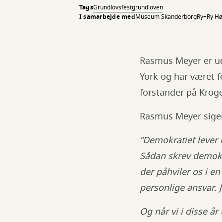
Tags
Grundlovsfest
grundloven
I samarbejde med
Museum Skanderborg
Ry+
Ry Hø
Rasmus Meyer er ud
York og har været 
forstander på Krog
Rasmus Meyer sige
”Demokratiet lever 
Sådan skrev demokra
der påhviler os i en
personlige ansvar. 
Og når vi i disse år