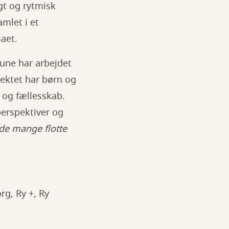
agt og rytmisk
mlet i et
aet.
mune har arbejdet
jektet har børn og
 og fællesskab.
perspektiver og
 de mange flotte
g, Ry +, Ry