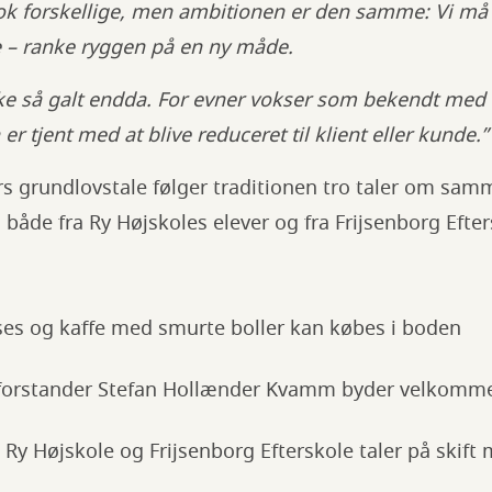
ok forskellige, men ambitionen er den samme: Vi må 
– ranke ryggen på en ny måde.
ke så galt endda. For evner vokser som bekendt med
er tjent med at blive reduceret til klient eller kunde.”
s grundlovstale følger traditionen tro taler om sam
 både fra Ry Højskoles elever og fra Frijsenborg Efter
ses og kaffe med smurte boller kan købes i boden
forstander Stefan Hollænder Kvamm byder velkomm
a Ry Højskole og Frijsenborg Efterskole taler på skif