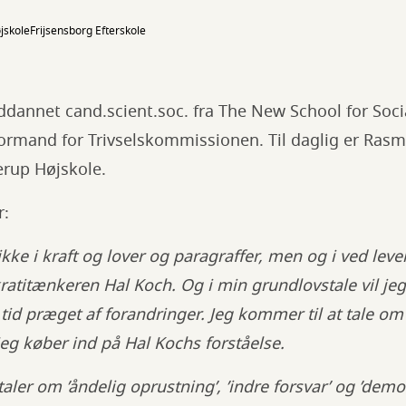
jskole
Frijsensborg Efterskole
dannet cand.scient.soc. fra The New School for Soci
formand for Trivselskommissionen. Til daglig er Ras
erup Højskole.
r:
ikke i kraft og lover og paragraffer, men og i ved le
titænkeren Hal Koch. Og i min grundlovstale vil jeg
 tid præget af forandringer. Jeg kommer til at tale om
Jeg køber ind på Hal Kochs forståelse.
 taler om ’åndelig oprustning’, ’indre forsvar’ og ’dem