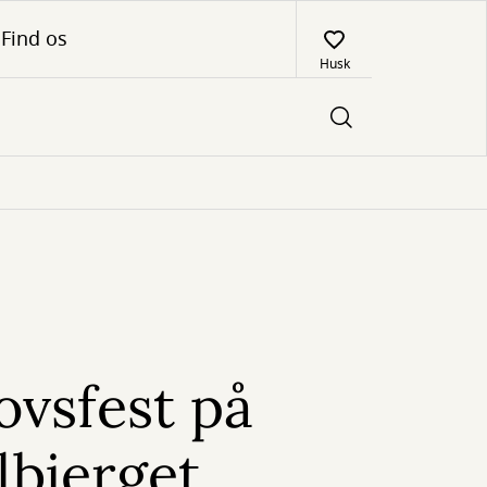
Find os
Husk
ovsfest på
bjerget