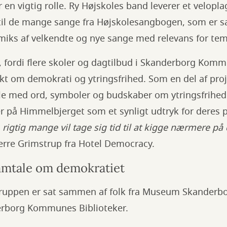
r en vigtig rolle. Ry Højskoles band leverer et velopl
 de mange sange fra Højskolesangbogen, som er sa
iks af velkendte og nye sange med relevans for tem
t, fordi flere skoler og dagtilbud i Skanderborg Kom
kt om demokrati og ytringsfrihed. Som en del af pro
le med ord, symboler og budskaber om ytringsfrihed
er på Himmelbjerget som et synligt udtryk for deres 
, rigtig mange vil tage sig tid til at kigge nærmere på
jerre Grimstrup fra Hotel Democracy.
amtale om demokratiet
uppen er sat sammen af folk fra Museum Skanderbor
erborg Kommunes Biblioteker.