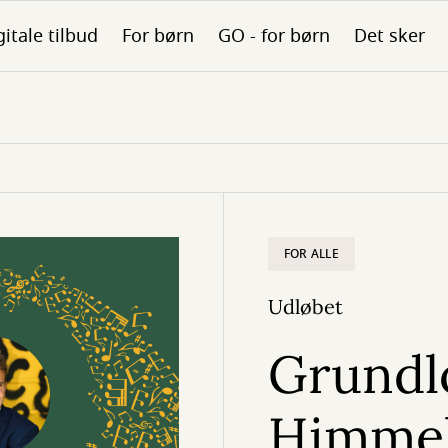
gitale tilbud
For børn
GO - for børn
Det sker
FOR ALLE
Udløbet
Grundl
Himmel