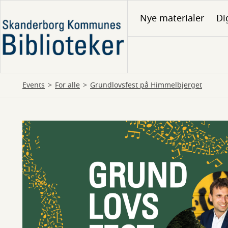
Gå
Nye materialer
Di
til
hovedindhold
Events
For alle
Grundlovsfest på Himmelbjerget