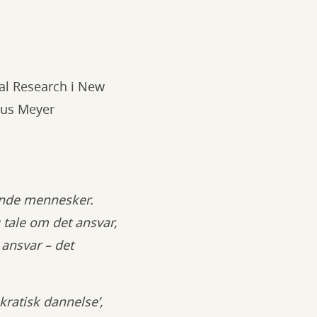
al Research i New
mus Meyer
vende mennesker.
 tale om det ansvar,
 ansvar – det
okratisk dannelse’,