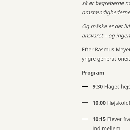
så er begreberne n
omstændighederne 
Og måske er det ik
ansvaret – og ingen 
Efter Rasmus Meyer
yngre generationer,
Program
9:30
Flaget hej
10:00
Højskole
10:15
Elever fr
indimellem.