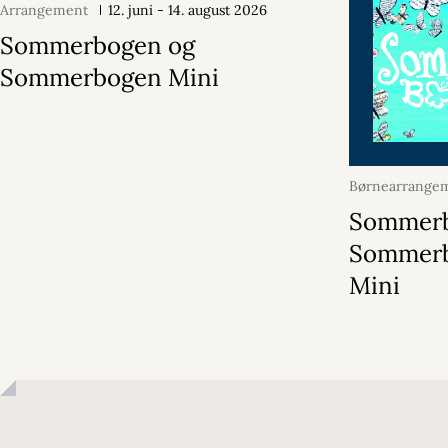
Arrangement
12. juni - 14. august 2026
Sommerbogen og
Sommerbogen Mini
Børnearrange
juni 2026
Sommerb
Sommer
Mini