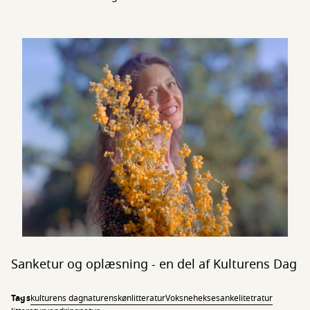
Sanketur og oplæsning - en del af Kulturens Dag
Tags
kulturens dag
naturen
skønlitteratur
Voksne
hekse
sanke
litetratur