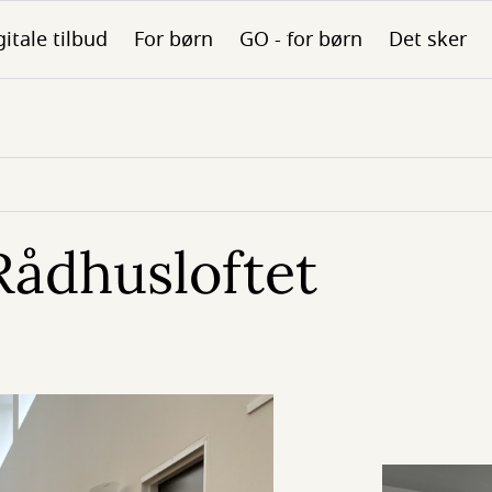
gitale tilbud
For børn
GO - for børn
Det sker
Rådhusloftet