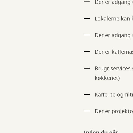
Der er adgang t
Lokalerne kan b
Der er adgang t
Der er kaffema
Brugt services
køkkenet)
Kaffe, te og fi
Der er projekto
Inden du går