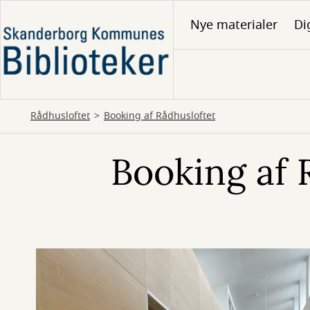
Gå
Nye materialer
Di
til
hovedindhold
Rådhusloftet
Booking af Rådhusloftet
Booking af 