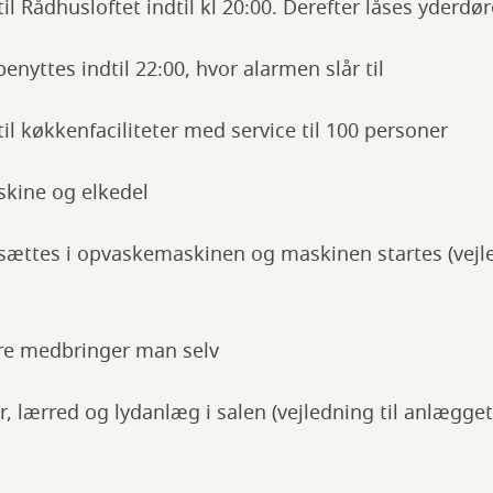
il Rådhusloftet indtil kl 20:00. Derefter låses yderdø
enyttes indtil 22:00, hvor alarmen slår til
il køkkenfaciliteter med service til 100 personer
skine og elkedel
 sættes i opvaskemaskinen og maskinen startes (vejle
ltre medbringer man selv
r, lærred og lydanlæg i salen (vejledning til anlægget 