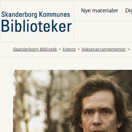
Gå
Nye materialer
Di
til
hovedindhold
Skanderborg Bibliotek
Events
Voksenarrangementer