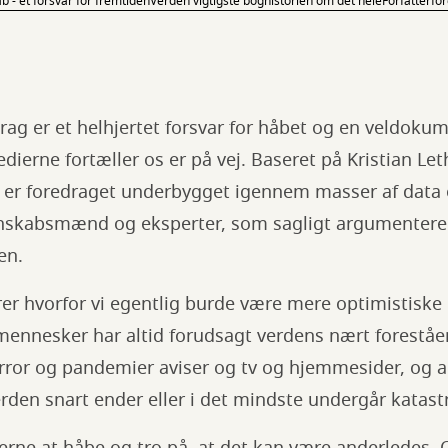
b - et forsvar for fremtiden
Verden vigtigste bog
historien om det hele
Forfatterfo
drag er et helhjertet forsvar for håbet og en veldokum
erne fortæller os er på vej. Baseret på Kristian Le
t, er foredraget underbygget igennem masser af data
nskabsmænd og eksperter, som sagligt argumenterer f
den.
arer hvorfor vi egentlig burde være mere optimistiske 
 mennesker har altid forudsagt verdens nært forestå
error og pandemier aviser og tv og hjemmesider, og a
rden snart ender eller i det mindste undergår katast
rne at håbe og tro på, at det kan være anderledes. 