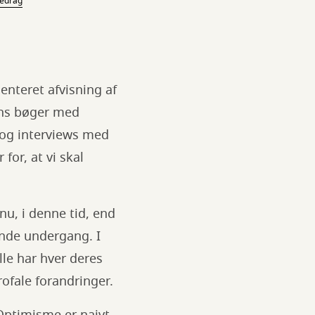
redrag
enteret afvisning af
ths bøger med
 og interviews med
or, at vi skal
nu, i denne tid, end
ende undergang. I
lle har hver deres
rofale forandringer.
Optimisme er naivt.