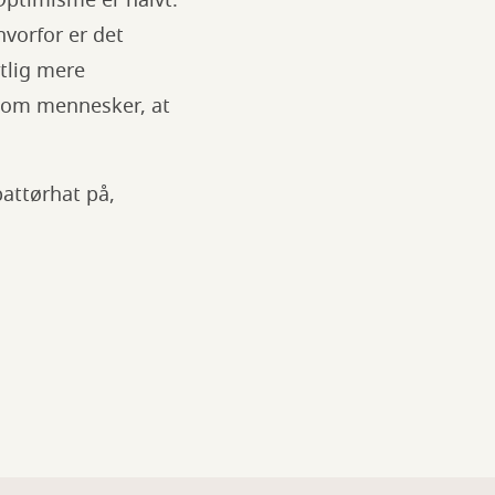
hvorfor er det
tlig mere
 som mennesker, at
battørhat på,