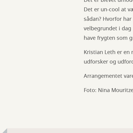
Det er un-cool at v
sådan? Hvorfor har 
velbegrundet i dag 
have frygten som gr
Kristian Leth er en
udforsker og udfor
Arrangementet varer
Foto: Nina Mouritz