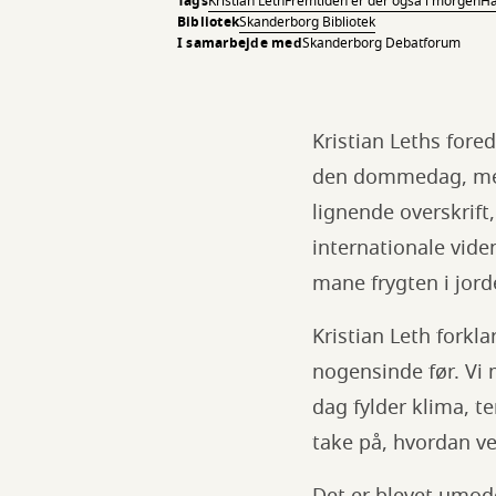
Tags
Kristian Leth
Fremtiden er der også i morgen
Hå
Bibliotek
Skanderborg Bibliotek
I samarbejde med
Skanderborg Debatforum
Kristian Leths fore
den dommedag, medi
lignende overskrif
internationale vide
mane frygten i jor
Kristian Leth forkl
nogensinde før. Vi
dag fylder klima, t
take på, hvordan ve
Det er blevet umode