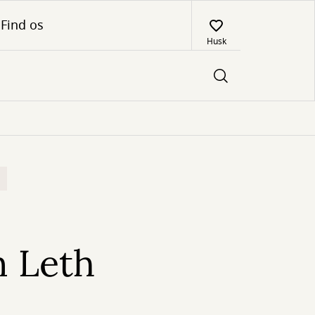
Find os
Husk
n Leth