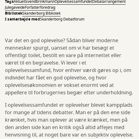
Tags
Aktuelt
svendbrinkmann
Oplevelsessamfundet
Debatarrangement
Julegaveide
Forfatterforedrag
Bibliotek
Skanderborg Bibliotek
I samarbejde med
Skanderborg Debatforum
Var det en god oplevelse? Sådan bliver moderne
mennesker spurgt, uanset om vi har besøgt et
offentligt toilet, bestilt en vare på internettet eller
været til en begravelse. Vi lever i et
oplevelsessamfund, hvor enhver værdi gøres op i, om
individet har fået en god oplevelse, og hvor
oplevelsesøkonomien er vokset enormt ved at
appellere til forbrugernes begær efter underholdning.
I oplevelsessamfundet er oplevelser blevet kampplads
for mange af tidens debatter. Man er på den ene side
krænket, hvis man oplever at være krænket, men på
den anden side kan en kritik også altid affejes med
henvisning til, at noget bare var en subjektiv oplevelse.