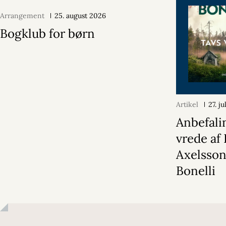
Arrangement
25. august 2026
Bogklub for børn
Artikel
27. j
Anbefali
vrede af 
Axelsson
Bonelli